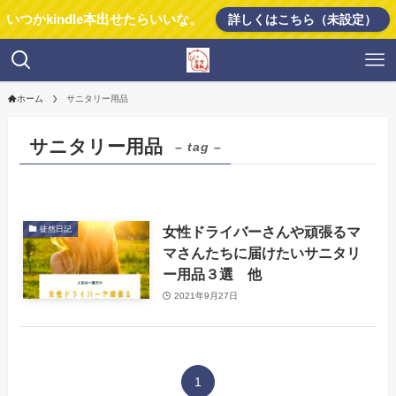
いつかkindle本出せたらいいな。
詳しくはこちら（未設定）
ホーム
サニタリー用品
サニタリー用品
– tag –
女性ドライバーさんや頑張るマ
徒然日記
マさんたちに届けたいサニタリ
ー用品３選 他
2021年9月27日
1